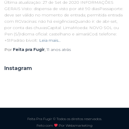
Última atualização: 27 de Set de 2020 INFORMAÇÕES
GERAIS Visto: dispensa de visto por até 90 diasPassaporte:
deve ser válido no momento de entrada; permitida entrada
com RGVacinas: não há exigênciasQuando ir: de abr-set,
por conta das chuvasCapital: LimaMoeda: NOVO SOL ou
Pen (S/)Idioma oficial: castelhano e aimaráCod. telefone:
+51Padrão bivolt:
Leia mais…
Por
Feita pra Fugir
,
11 anos
atrás
Instagram
Feita Pra Fugir © Todos os direitos reservados.
Feito com
Por Websmarketing