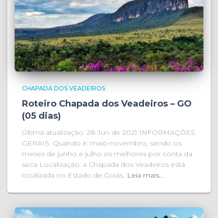
CHAPADA DOS VEADEIROS
Roteiro Chapada dos Veadeiros – GO
(05 dias)
Última atualização: 28 Jun de 2021 INFORMAÇÕES
GERAIS Quando ir: maio-novembro, sendo os
meses de junho e julho os melhores por conta da
seca Localização: a Chapada dos Veadeiros está
localizada no Estado de Goiás,
Leia mais…