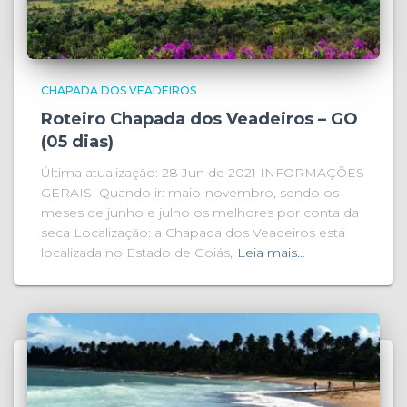
CHAPADA DOS VEADEIROS
Roteiro Chapada dos Veadeiros – GO
(05 dias)
Última atualização: 28 Jun de 2021 INFORMAÇÕES
GERAIS Quando ir: maio-novembro, sendo os
meses de junho e julho os melhores por conta da
seca Localização: a Chapada dos Veadeiros está
localizada no Estado de Goiás,
Leia mais…