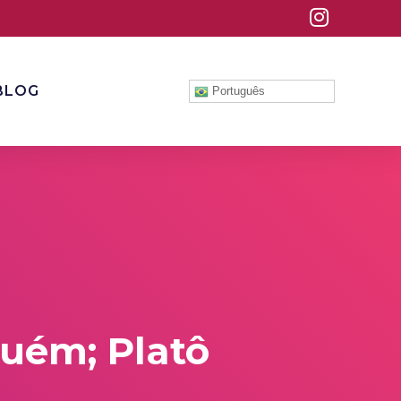
BLOG
Português
quém; Platô