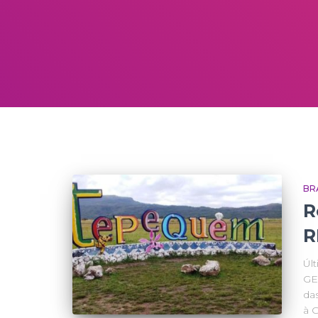
BR
R
R
Úl
GE
da
à 