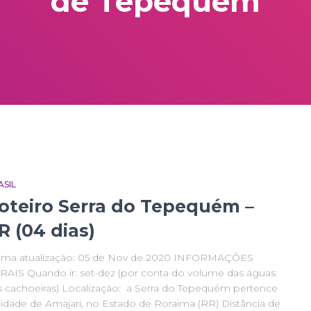
de Tepequem
ASIL
oteiro Serra do Tepequém –
R (04 dias)
tima atualização: 05 de Nov de 2020 INFORMAÇÕES
RAIS Quando ir: set-dez (por conta do volume das águas
s cachoeiras) Localização: a Serra do Tepequém pertence
Cidade de Amajari, no Estado de Roraima (RR) Distância de