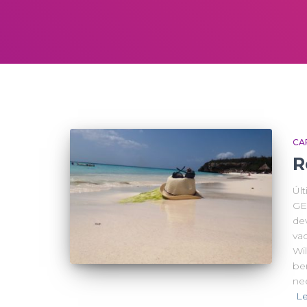
CA
R
Úl
GE
de
vac
Wi
be
ne
Le