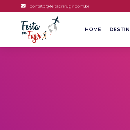
contato@feitaprafugir.com.br
HOME
DESTI