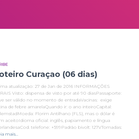
RIBE
oteiro Curaçao (06 dias)
tima atualização: 27 de Jan de 2016 INFORMAÇÕES
RAIS Visto: dispensa de visto por até 90 diasPassaporte:
ve ser válido no momento de entradaVacinas: exige
ina de febre amarelaQuando ir: o ano inteiroCapital:
llemstadMoeda: Florim Antilhano (FLS), mas o dólar é
m aceitoIdioma oficial: inglês, papiamento e língua
erlandesaCod. telefone: +599Padrão bivolt: 127VTomadas:
ia mais…