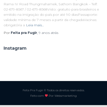
Rama IV Road Thungmahamek, Sathorn Bangkok – Telf:
02-679-8567 / 02-679-8568Visto: gratuito para brasileiros e
emitido na imigração do país por até 90 diasPassaporte:
validade mínima de 7 meses a partir da chegadaVacinas:
obrigatória a
Leia mais…
Por
Feita pra Fugir
,
9 anos
atrás
Instagram
Feita Pra Fugir © Todos os direitos reservados.
Feito com
Por Websmarketing