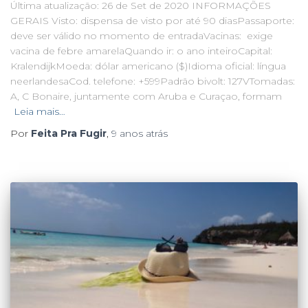
Última atualização: 26 de Set de 2020 INFORMAÇÕES
GERAIS Visto: dispensa de visto por até 90 diasPassaporte:
deve ser válido no momento de entradaVacinas: exige
vacina de febre amarelaQuando ir: o ano inteiroCapital:
KralendijkMoeda: dólar americano ($)Idioma oficial: língua
neerlandesaCod. telefone: +599Padrão bivolt: 127VTomadas:
A, C Bonaire, juntamente com Aruba e Curaçao, formam
Leia mais…
Por
Feita Pra Fugir
,
9 anos
atrás