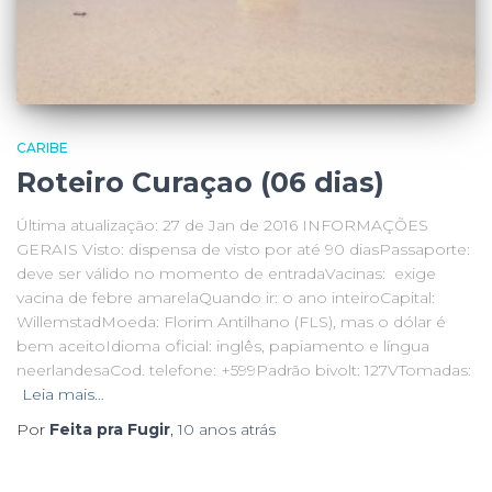
CARIBE
Roteiro Curaçao (06 dias)
Última atualização: 27 de Jan de 2016 INFORMAÇÕES
GERAIS Visto: dispensa de visto por até 90 diasPassaporte:
deve ser válido no momento de entradaVacinas: exige
vacina de febre amarelaQuando ir: o ano inteiroCapital:
WillemstadMoeda: Florim Antilhano (FLS), mas o dólar é
bem aceitoIdioma oficial: inglês, papiamento e língua
neerlandesaCod. telefone: +599Padrão bivolt: 127VTomadas:
Leia mais…
Por
Feita pra Fugir
,
10 anos
atrás