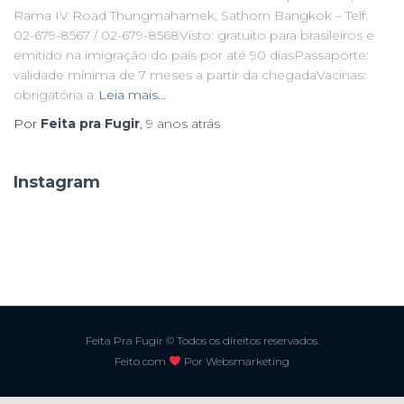
Rama IV Road Thungmahamek, Sathorn Bangkok – Telf:
02-679-8567 / 02-679-8568Visto: gratuito para brasileiros e
emitido na imigração do país por até 90 diasPassaporte:
validade mínima de 7 meses a partir da chegadaVacinas:
obrigatória a
Leia mais…
Por
Feita pra Fugir
,
9 anos
atrás
Instagram
Feita Pra Fugir © Todos os direitos reservados.
Feito com
Por Websmarketing