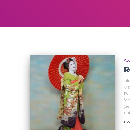
ASI
R
Úl
Vis
Pa
fe
(s
co
Po