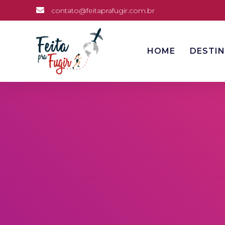
contato@feitaprafugir.com.br
HOME
DESTI