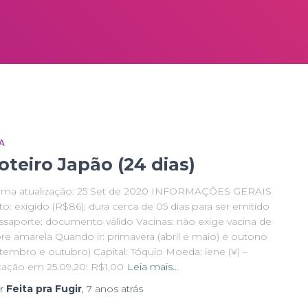
A
oteiro Japão (24 dias)
tima atualização: 25 Set de 2020 INFORMAÇÕES GERAIS
to: exigido (R$86); dura cerca de 05 dias para ser emitido
ssaporte: documento válido Vacinas: não exige vacina de
bre amarela Quando ir: primavera (abril e maio) e outono
etembro e outubro) Capital: Tóquio Moeda: iene (¥) –
tação em 25.09.20: R$1,00
Leia mais…
r
Feita pra Fugir
,
7 anos
atrás